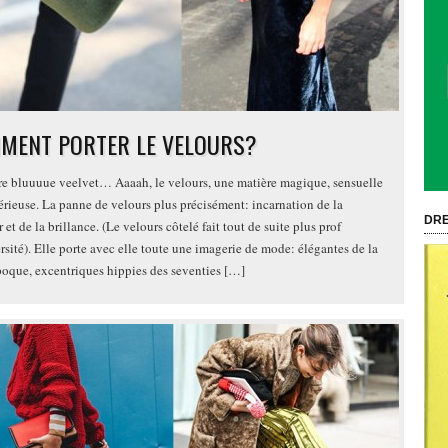
MENT PORTER LE VELOURS?
e bluuuue veelvet… Aaaah, le velours, une matière magique, sensuelle
érieuse. La panne de velours plus précisément: incarnation de la
DRE
et de la brillance. (Le velours côtelé fait tout de suite plus prof
rsité). Elle porte avec elle toute une imagerie de mode: élégantes de la
poque, excentriques hippies des seventies […]