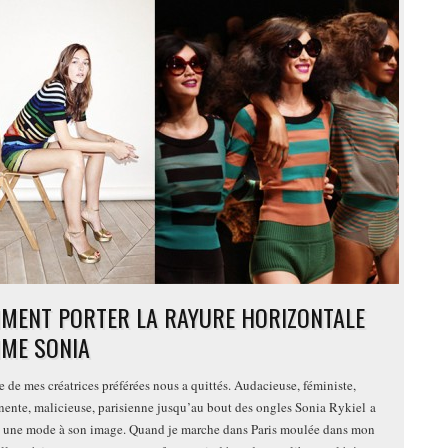
MENT PORTER LA RAYURE HORIZONTALE
ME SONIA
e de mes créatrices préférées nous a quittés. Audacieuse, féministe,
nente, malicieuse, parisienne jusqu’au bout des ongles Sonia Rykiel a
 une mode à son image. Quand je marche dans Paris moulée dans mon