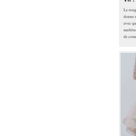
Le roug
donne u
avec qu
multitu
de com