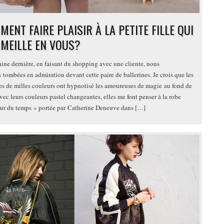
ENT FAIRE PLAISIR À LA PETITE FILLE QUI
MEILLE EN VOUS?
ine dernière, en faisant du shopping avec une cliente, nous
tombées en admiration devant cette paire de ballerines. Je crois que les
tes de milles couleurs ont hypnotisé les amoureuses de magie au fond de
vec leurs couleurs pastel changeantes, elles me font penser à la robe
ur du temps » portée par Catherine Deneuve dans […]