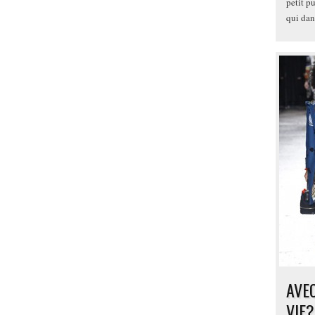
petit p
qui dan
AVE
VIF?