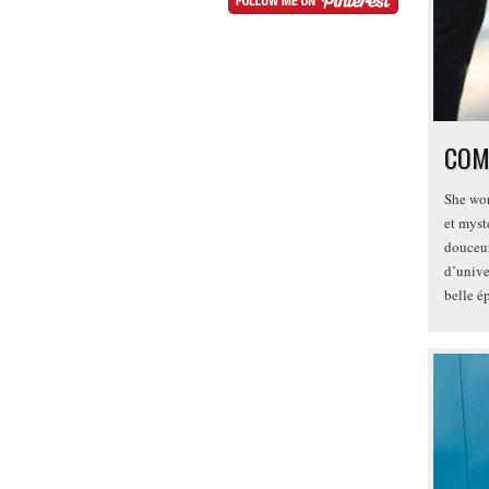
COM
She wor
et myst
douceur 
d’unive
belle é