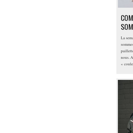
COMM
SOM
La sema
sommes 
paillet
nous. A
« coule