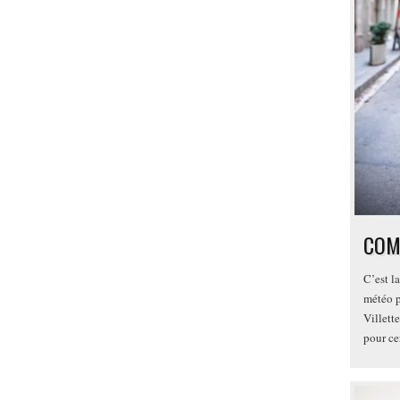
COM
C’est la
météo p
Villette
pour ce