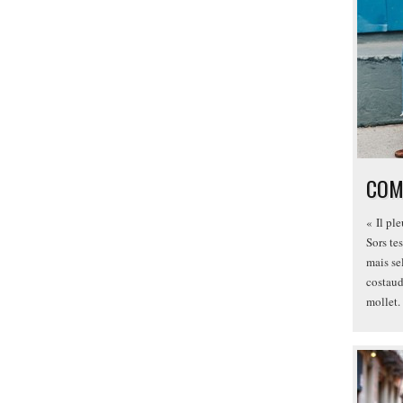
COM
« Il ple
Sors tes
mais se
costaud
mollet.