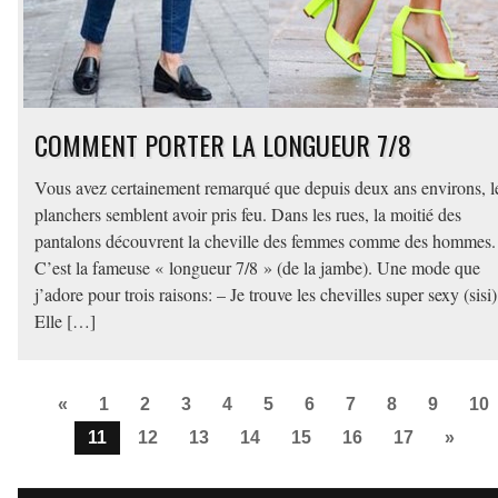
COMMENT PORTER LA LONGUEUR 7/8
Vous avez certainement remarqué que depuis deux ans environs, l
planchers semblent avoir pris feu. Dans les rues, la moitié des
pantalons découvrent la cheville des femmes comme des hommes.
C’est la fameuse « longueur 7/8 » (de la jambe). Une mode que
j’adore pour trois raisons: – Je trouve les chevilles super sexy (sisi)
Elle […]
«
1
2
3
4
5
6
7
8
9
10
11
12
13
14
15
16
17
»