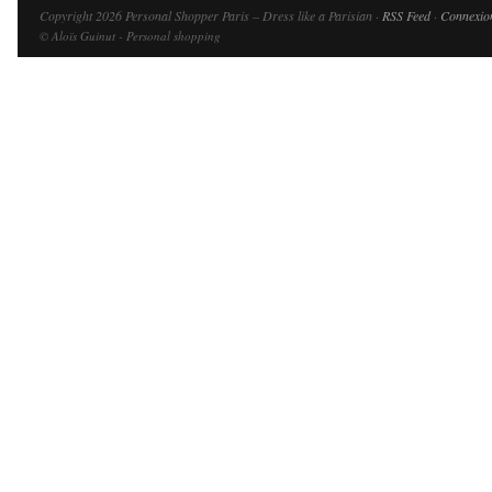
Copyright 2026 Personal Shopper Paris – Dress like a Parisian ·
RSS Feed
·
Connexio
© Aloïs Guinut - Personal shopping