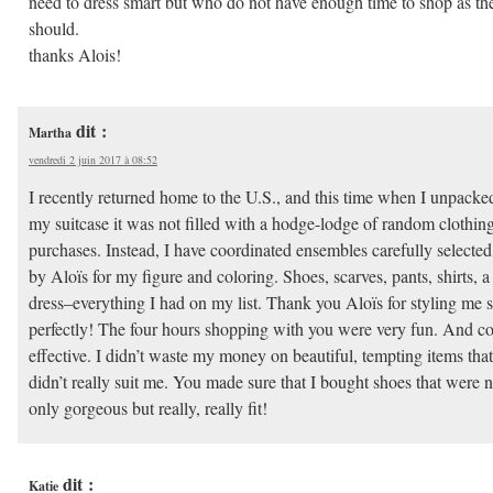
need to dress smart but who do not have enough time to shop as th
should.
thanks Alois!
dit :
Martha
vendredi 2 juin 2017 à 08:52
I recently returned home to the U.S., and this time when I unpacke
my suitcase it was not filled with a hodge-lodge of random clothin
purchases. Instead, I have coordinated ensembles carefully selected
by Aloïs for my figure and coloring. Shoes, scarves, pants, shirts, a
dress–everything I had on my list. Thank you Aloïs for styling me 
perfectly! The four hours shopping with you were very fun. And co
effective. I didn’t waste my money on beautiful, tempting items that
didn’t really suit me. You made sure that I bought shoes that were n
only gorgeous but really, really fit!
dit :
Katie