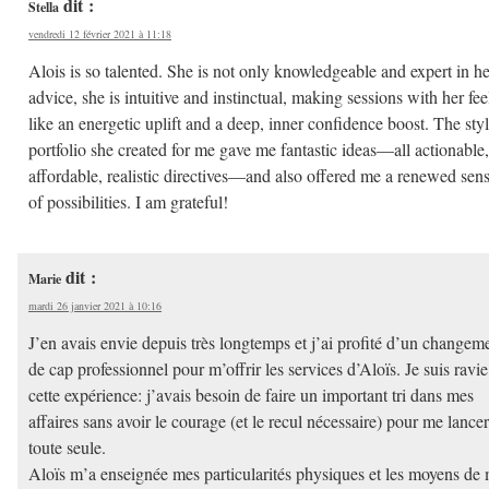
dit :
Stella
vendredi 12 février 2021 à 11:18
Alois is so talented. She is not only knowledgeable and expert in he
advice, she is intuitive and instinctual, making sessions with her fee
like an energetic uplift and a deep, inner confidence boost. The sty
portfolio she created for me gave me fantastic ideas—all actionable,
affordable, realistic directives—and also offered me a renewed sen
of possibilities. I am grateful!
dit :
Marie
mardi 26 janvier 2021 à 10:16
J’en avais envie depuis très longtemps et j’ai profité d’un changem
de cap professionnel pour m’offrir les services d’Aloïs. Je suis ravie
cette expérience: j’avais besoin de faire un important tri dans mes
affaires sans avoir le courage (et le recul nécessaire) pour me lancer
toute seule.
Aloïs m’a enseignée mes particularités physiques et les moyens de