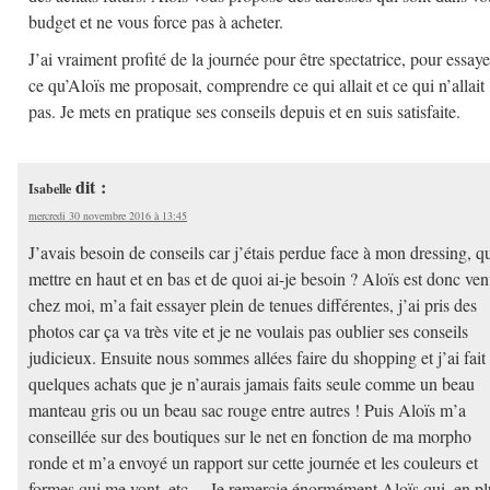
budget et ne vous force pas à acheter.
J’ai vraiment profité de la journée pour être spectatrice, pour essaye
ce qu’Aloïs me proposait, comprendre ce qui allait et ce qui n’allait
pas. Je mets en pratique ses conseils depuis et en suis satisfaite.
dit :
Isabelle
mercredi 30 novembre 2016 à 13:45
J’avais besoin de conseils car j’étais perdue face à mon dressing, q
mettre en haut et en bas et de quoi ai-je besoin ? Aloïs est donc ve
chez moi, m’a fait essayer plein de tenues différentes, j’ai pris des
photos car ça va très vite et je ne voulais pas oublier ses conseils
judicieux. Ensuite nous sommes allées faire du shopping et j’ai fait
quelques achats que je n’aurais jamais faits seule comme un beau
manteau gris ou un beau sac rouge entre autres ! Puis Aloïs m’a
conseillée sur des boutiques sur le net en fonction de ma morpho
ronde et m’a envoyé un rapport sur cette journée et les couleurs et
formes qui me vont, etc… Je remercie énormément Aloïs qui, en pl