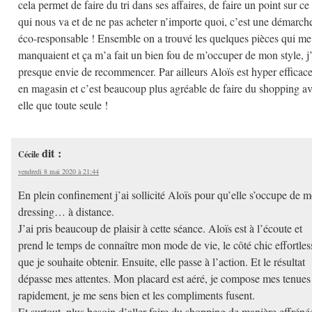
cela permet de faire du tri dans ses affaires, de faire un point sur ce
qui nous va et de ne pas acheter n’importe quoi, c’est une démarch
éco-responsable ! Ensemble on a trouvé les quelques pièces qui me
manquaient et ça m’a fait un bien fou de m’occuper de mon style, j’
presque envie de recommencer. Par ailleurs Aloïs est hyper efficac
en magasin et c’est beaucoup plus agréable de faire du shopping a
elle que toute seule !
dit :
Cécile
vendredi 8 mai 2020 à 21:44
En plein confinement j’ai sollicité Aloïs pour qu’elle s’occupe de 
dressing… à distance.
J’ai pris beaucoup de plaisir à cette séance. Aloïs est à l’écoute et
prend le temps de connaître mon mode de vie, le côté chic effortles
que je souhaite obtenir. Ensuite, elle passe à l’action. Et le résultat
dépasse mes attentes. Mon placard est aéré, je compose mes tenues
rapidement, je me sens bien et les compliments fusent.
Et surtout, plus besoin d’aller faire du shopping de manière effréné