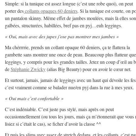
Simple: si la tunique est assez longue (c’est une robe quoi), on peut
porter des
collants opaques 60 deniers
. Si la tunique est courte, on p
un pantalon skinny. Même effet de jambes moulées, mais là elles son
galbées, structurées, habillées, bref pas en pyj…euh leggings.
« Oui, mais avec des jupes j’ose pas montrer mes jambes »
Ma chérrrrie, prends un collant opaque 60 deniers, ça te flattera la
gambette sans montrer une once de peau. Beaucoup plus flatteur que
leggings, y compris pour les grandes tailles. Jetez un coup d’œil au 
de
Stéphanie Zwicky
(alias Big Beauty) pour en avoir le cœur net.
Et surtout, jamais, jamais de leggings avec un haut qui dévoile les fes
c’est vraiment comme se balader nue/en pyj dans la rue à mes yeux.
« Oui mais c’est confortable »
C’est indéniable. C’est juste pas stylé, mais après on peut
occasionnellement (ou tous les jours, mais ça m’étonnerait que vous
lisiez si c’était le cas), se ficher d’avoir la classe ^^
Et puis les slims avec assez de stretch dedans, et les collants, c’est pa