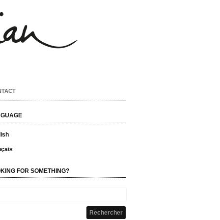
NTACT
NGUAGE
ish
nçais
KING FOR SOMETHING?