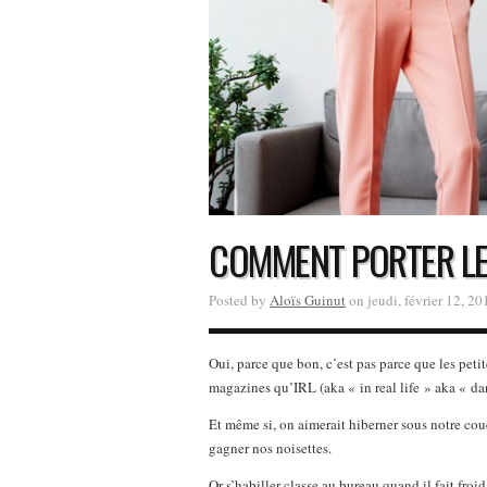
COMMENT PORTER LE
Posted by
Aloïs Guinut
on jeudi, février 12, 20
Oui, parce que bon, c’est pas parce que les peti
magazines qu’IRL (aka « in real life » aka « dans
Et même si, on aimerait hiberner sous notre coue
gagner nos noisettes.
Or s’habiller classe au bureau quand il fait froi