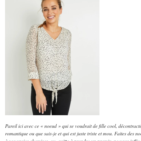
Pareil ici avec ce « noeud » qui se voudrait de fille cool, décontract
romantique ou que sais-je et qui est juste triste et mou. Faites des n
à vos vraies chemises, ou, quitte à prendre un premix, ne vous inflig