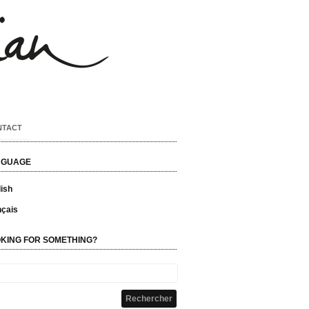
NTACT
NGUAGE
ish
nçais
KING FOR SOMETHING?