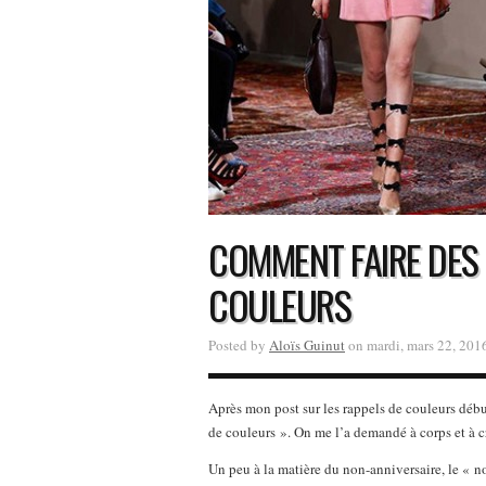
COMMENT FAIRE DES 
COULEURS
Posted by
Aloïs Guinut
on mardi, mars 22, 201
Après mon post sur les rappels de couleurs début
de couleurs ». On me l’a demandé à corps et à cr
Un peu à la matière du non-anniversaire, le « no